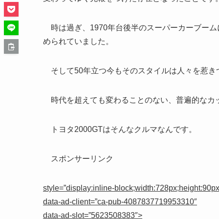
時は過ぎ、1970年台後半のスーパーカーブーム
められていました。
そして50年立つ今もそのスタイルは人々を惹き
時代を超えても変わることのない、普遍的なカ
トヨタ2000GTはそんなクルマなんです。
スポンサーリンク
style=”display:inline-block;width:728px;height:90px
data-ad-client=”ca-pub-4087837719953310″
data-ad-slot=”5623508383″>