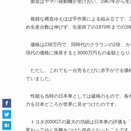
製造はヤマハ発動機が受けおい、1967年から生
複雑な構造ゆえほぼ手作業による組み立てで、工
め生産台数は伸びず、生産終了の1970年までの3
価格は238万円で、同時代のクラウンの2倍、カ
現代の価格に換算すると3000万円もの金額となり
ただし、これでも一台売るたびに赤字がでる価格設
ていました。
性能も当時の日本車としては破格のもので、各地
力を日本どころか世界に見せつけたのです。
トヨタ2000GTの最大の功績は日本車の評価を
変わってゆく先鞭をつけた存在となったことです