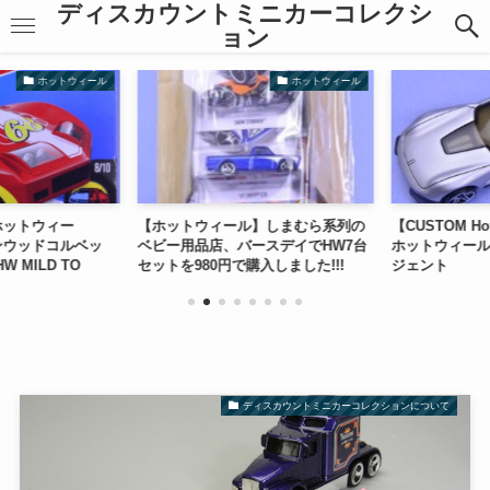
ディスカウントミニカーコレクシ
ョン
ホットウィール
ホットウィール
ホットウィー
【ホットウィール】しまむら系列の
【CUSTOM Hot
ンウッドコルベッ
ベビー用品店、バースデイでHW7台
ホットウィール）
W MILD TO
セットを980円で購入しました!!!
ジェント
ディスカウントミニカーコレクションについて