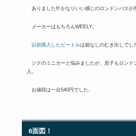
ありました!!! かなりいい感じのロンドンバスが
メーカーはもちろんWEELY。
以前購入したビートル
は箱なしのむき出しでし
ジクのミニカーと悩みましたが、息子もロンドン
入。
お値段は一台540円でした。
6面図！