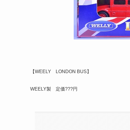
【WEELY LONDON BUS】
WEELY製 定価???円