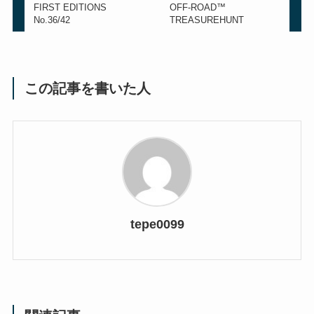
FIRST EDITIONS
OFF-ROAD™
No.36/42
TREASUREHUNT
この記事を書いた人
tepe0099