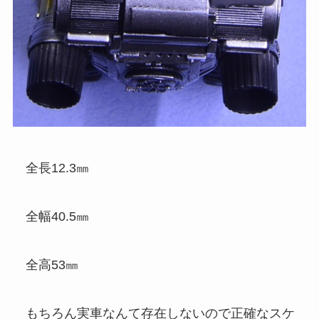
全長12.3㎜
全幅40.5㎜
全高53㎜
もちろん実車なんて存在しないので正確なスケ