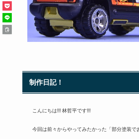
制作日記！
こんにちは!!! 林哲平です!!!
今回は前々からやってみたかった「部分塗装でお手